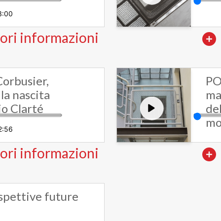
3:00
ori informazioni
Corbusier,
PO
la nascita
ma
cio Clarté
del
mo
2:56
ori informazioni
spettive future