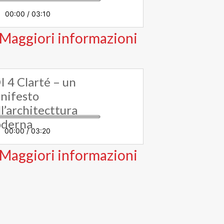
00:00
/
03:10
Maggiori informazioni
I 4 Clarté – un
nifesto
l’architecttura
derna
00:00
/
03:20
Maggiori informazioni