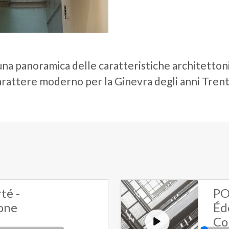
 una panoramica delle caratteristiche architetto
 carattere moderno per la Ginevra degli anni Trent
té -
PO
one
Éd
Co