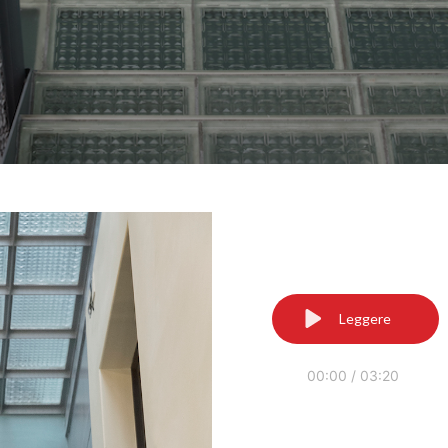
Leggere
00:00
/
03:20