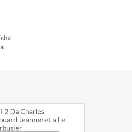
niche
a.
I 2 Da Charles-
ouard Jeanneret a Le
rbusier